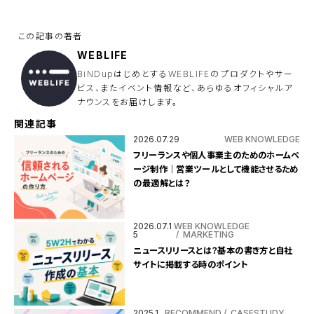
ド
は
空
の
ま
ま
WEBLIFE
に
し
BiNDupはじめとするWEBLIFEのプロダクトやサー
て
ビス、またイベント情報など、あらゆるオフィシャルア
く
ナウンスをお届けします。
だ
さ
い
関連記事
。
2026.07.29
WEB KNOWLEDGE
フリーランスや個人事業主のためのホームペ
ージ制作｜営業ツールとして機能させるため
の最適解とは？
2026.07.1
WEB KNOWLEDGE
5
MARKETING
ニュースリリースとは？基本の書き方と自社
サイトに掲載する時のポイント
2025.1
RECOMMEND
CASESTUDY