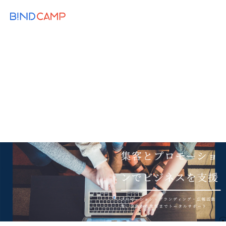
メニュー
BiNDupを始める
2020.05.26
CASESTUDY
MARKETING
WEB KNOWLEDGE
地域密着型のWebサイト制作ビジネスに
おける成功の秘訣
ナイスサイト
プロモーション
事例紹介
地方企業
インタビュー
BiND Press
Web制作会社
クライアントワーク