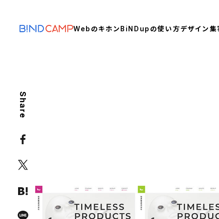
Webのキホン
BiNDupの使い方
デザイン
集
Share
BiNDup TIPS
DESIGN
自分のサイトでDressカラ
よう
CSS
Dress
カラー
ダウンロード
配色