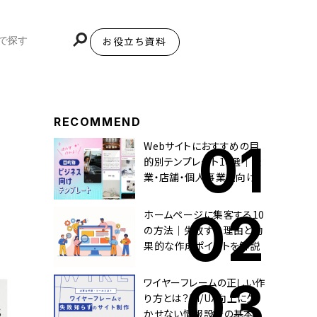
お役立ち資料
BiNDupを始める
RECOMMEND
Webサイトにおすすめの目
的別テンプレート10選｜企
業・店舗・個人事業主向け
ホームページに集客する10
の方法｜失敗する理由と効
果的な作成ポイントを解説
ワイヤーフレームの正しい作
り方とは？UI/UX向上に欠
かせない情報設計の基本