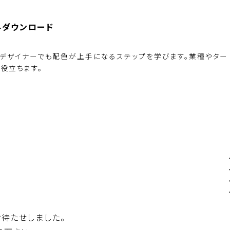
料ダウンロード
ンデザイナーでも配色が上手になるステップを学びます。業種やター
役立ちます。
BiNDupを始める
お待たせしました。