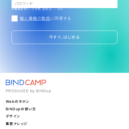
半角英数字6～16文字。記号は _ - のみ
個人情報の取扱
に同意する
今すぐ、はじめる
PRODUCED by BiNDup
Webのキホン
BiNDupの使い方
デザイン
集客ナレッジ