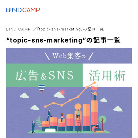
メニュー
BiNDupを始める
Amazon
TikTok
ポップアップ
BiND Box
BiND CAMP
「topic-sns-marketing」の記事一覧
Web会議
アパレル業
“topic-sns-marketing”の記事一覧