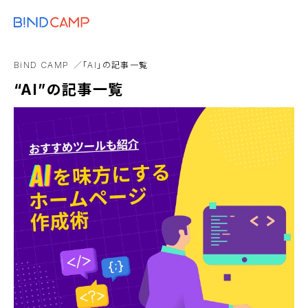
メニュー
BiNDupを始める
EC構築
カスタマイズ
GA4
BDタグ
dropb
BiND CAMP
「AI」の記事一覧
Webマーケティング
アコーディオンブロック
“AI”の記事一覧