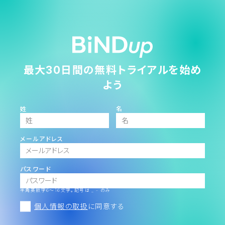
最大30日間の無料トライアルを始め
よう
姓
名
メールアドレス
パスワード
半角英数字6～16文字。記号は _ - のみ
個人情報の取扱
に同意する