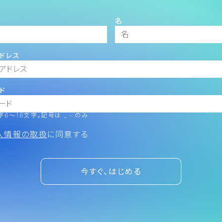
名
ドレス
ド
6～16文字。記号は _ - のみ
人情報の取扱
に同意する
今すぐ、はじめる