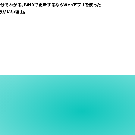
5分でわかる、BiNDで更新するならWebアプリを使った
方がいい理由。
う