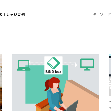
客ナレッジ
事例
2