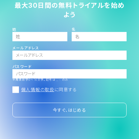
最大30日間の無料トライアルを始め
よう
姓
名
メールアドレス
パスワード
半角英数字6～16文字。記号は _ - のみ
個人情報の取扱
に同意する
今すぐ、はじめる