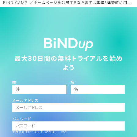
BiND CAMP
ホームページを公開するならまずは準備！構築前に用意したいもの一覧
最大30日間の無料トライアルを始め
よう
姓
名
メールアドレス
パスワード
半角英数字6～16文字。記号は _ - のみ