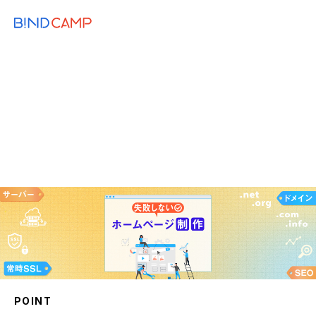
メニュー
BiNDupを始める
2023.12.19
WEB KNOWLEDGE
ホームページを公開するならまずは準備！
構築前に用意したいもの一覧
サーバー
ドメイン＆SSL
Web制作
POINT