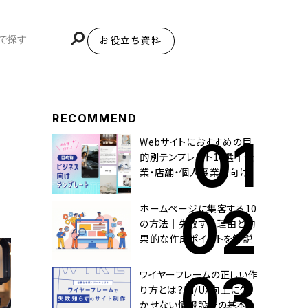
お役立ち資料
BiNDupを始める
RECOMMEND
Webサイトにおすすめの目
的別テンプレート10選｜企
業・店舗・個人事業主向け
ホームページに集客する10
の方法｜失敗する理由と効
果的な作成ポイントを解説
ワイヤーフレームの正しい作
り方とは？UI/UX向上に欠
かせない情報設計の基本