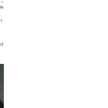
）。
1時
して
ば