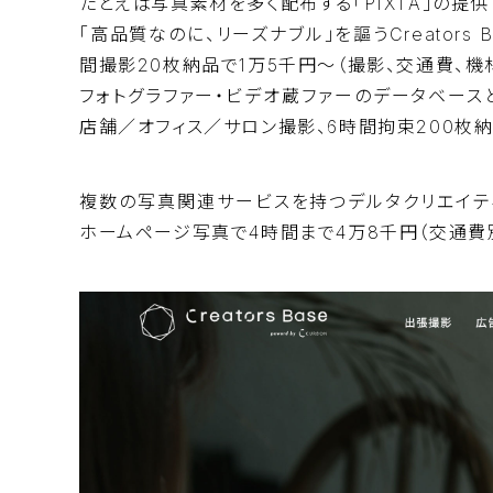
たとえば写真素材を多く配布する「PIXTA」の提供
「高品質なのに、リーズナブル」を謳うCreators B
間撮影20枚納品で1万5千円〜（撮影、交通費、機
フォトグラファー・ビデオ蔵ファーのデータベースと
店舗／オフィス／サロン撮影、6時間拘束200枚納
複数の写真関連サービスを持つデルタクリエイテ
ホームページ写真で4時間まで4万8千円（交通費