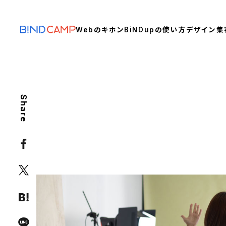
Webのキホン
BiNDupの使い方
デザイン
集
Share
CONTENTS
プロのカメラマンへに依頼し
カメラマン
人物写真
撮影
撮影テクニック
素材