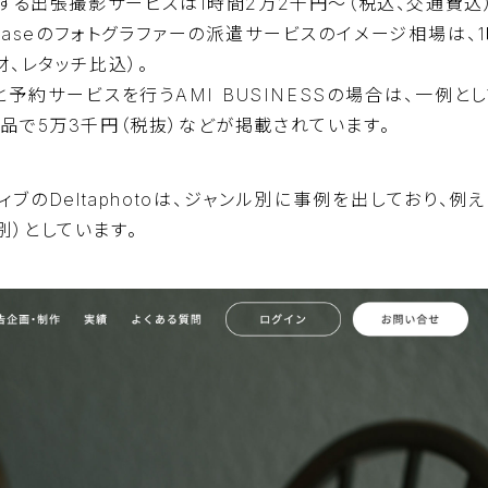
する
出張撮影サービス
は1時間2万2千円〜（税込、交通費込
aseの
フォトグラファーの派遣サービス
のイメージ相場は、
材、レタッチ比込）。
予約サービスを行うAMI BUSINESSの場合は、
一例
と
品で5万3千円（税抜）などが掲載されています。
ィブの
Deltaphoto
は、ジャンル別に事例を出しており、例え
別）としています。