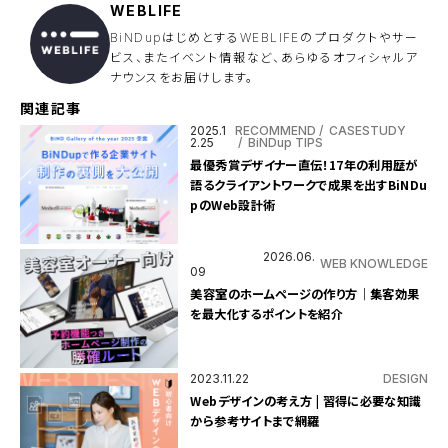
ま
WEBLIFE
に
し
BiNDupはじめとするWEBLIFEのプロダクトやサー
て
ビス、またイベント情報など、あらゆるオフィシャルア
く
ナウンスをお届けします。
だ
さ
い
関連記事
。
2025.1
RECOMMEND
CASESTUDY
2.25
BiNDup TIPS
最優秀賞デザイナー直伝！17年の利用歴が
語るクライアントワークで成果を出すBiNDu
pのWeb設計術
2026.06.
WEB KNOWLEDGE
09
美容室のホームページの作り方｜集客効果
を最大化するポイントを紹介
2023.11.22
DESIGN
Webデザインの考え方 | 習得に必要な知識
から参考サイトまで網羅