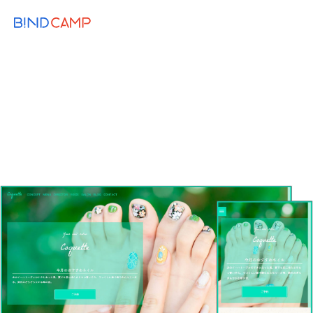
メニュー
BiNDupを始める
2021.11.01
WEB KNOWLEDGE
DESIGN
美容院・サロンのホームページ作成｜ネイ
ルや整体など種類別、必勝法
事例
サロン
業種別
美容室