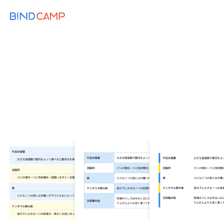
メニュー
BiNDupを始める
2020.01.24
BiNDup TIPS
DESIGN
BiNDupでできるリストのアレンジ ─ 交
互にデザインを変える方法
カラー
サイトデータ
ダウンロード
デザイン
リスト
視認性
BiNDup
Dress