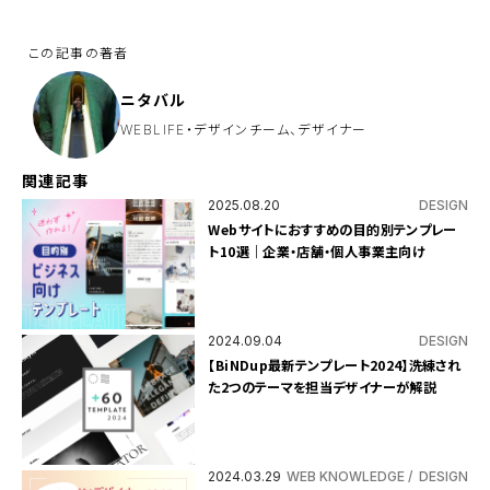
ド
は
空
の
ま
ま
に
ニタバル
し
て
WEBLIFE・デザインチーム、デザイナー
く
だ
さ
関連記事
い
。
2025.08.20
DESIGN
Webサイトにおすすめの目的別テンプレー
ト10選｜企業・店舗・個人事業主向け
2024.09.04
DESIGN
【BiNDup最新テンプレート2024】洗練され
た2つのテーマを担当デザイナーが解説
2024.03.29
WEB KNOWLEDGE
DESIGN