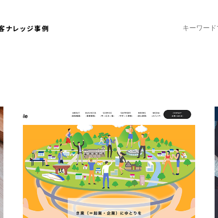
客ナレッジ
事例