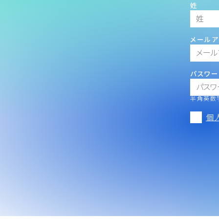
姓
メールア
パスワー
半角英数字
個