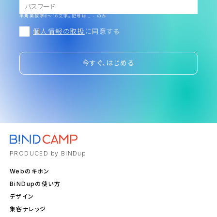
半角英数字6～16文字。記号は _ - のみ
個人情報の取扱
に同意する
今すぐ、はじめる
PRODUCED by BiNDup
Webのキホン
BiNDupの使い方
デザイン
集客ナレッジ