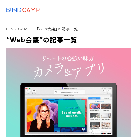
メニュー
BiNDupを始める
D2C
実店舗
書籍
AI
CTA
note
BiND CAMP
「Web会議」の記事一覧
まとめ
“Web会議”の記事一覧