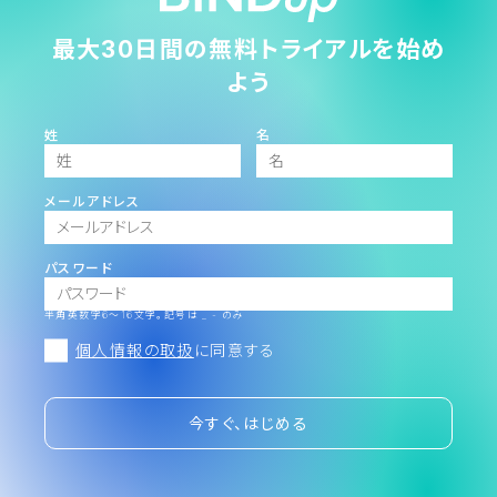
最大30日間の無料トライアルを始め
よう
姓
名
メールアドレス
パスワード
半角英数字6～16文字。記号は _ - のみ
個人情報の取扱
に同意する
今すぐ、はじめる