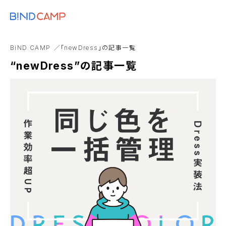
メニュー
BiNDupを始める
D2C
実店舗
書籍
AI
CTA
note
BiND CAMP
「newDress」の記事一覧
まとめ
“newDress”の記事一覧