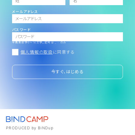
メールアドレス
パスワード
半角英数字6～16文字。記号は _ - のみ
個人情報の取扱
に同意する
今すぐ、はじめる
PRODUCED by BiNDup