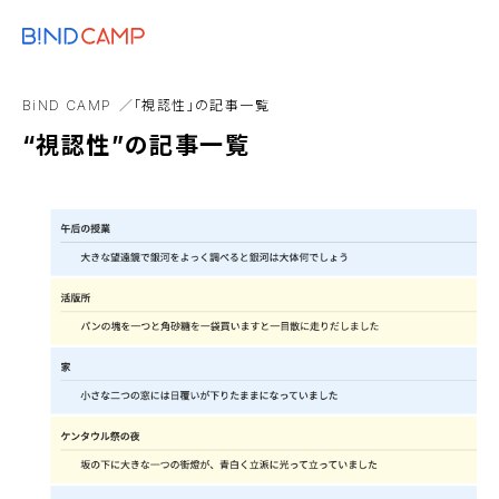
メニュー
BiNDupを始める
D2C
実店舗
書籍
AI
CTA
note
BiND CAMP
「視認性」の記事一覧
まとめ
“視認性”の記事一覧