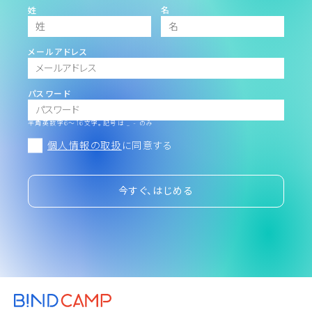
姓
名
メールアドレス
パスワード
半角英数字6～16文字。記号は _ - のみ
個人情報の取扱
に同意する
今すぐ、はじめる