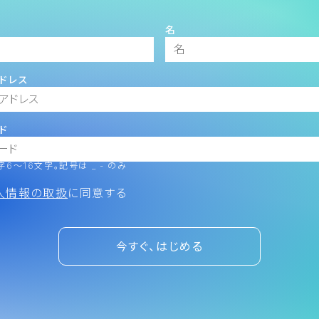
名
ドレス
ド
6～16文字。記号は _ - のみ
人情報の取扱
に同意する
今すぐ、はじめる