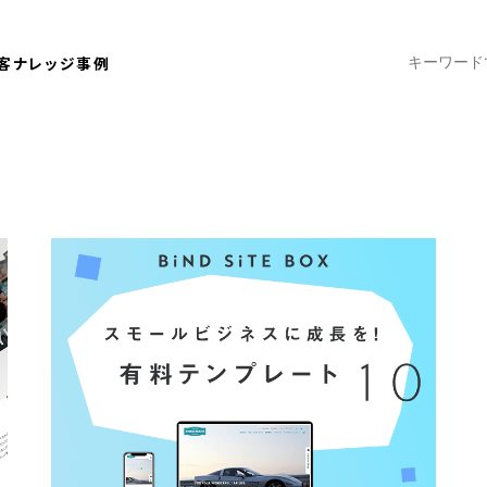
客ナレッジ
事例