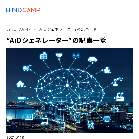
メニュー
BiNDupを始める
オンライン開催
レポート
インタビュー
BiND Pre
BiND CAMP
「AiDジェネレーター」の記事一覧
VSEO
Web制作
アルバム
“AiDジェネレーター”の記事一覧
2021.01.19