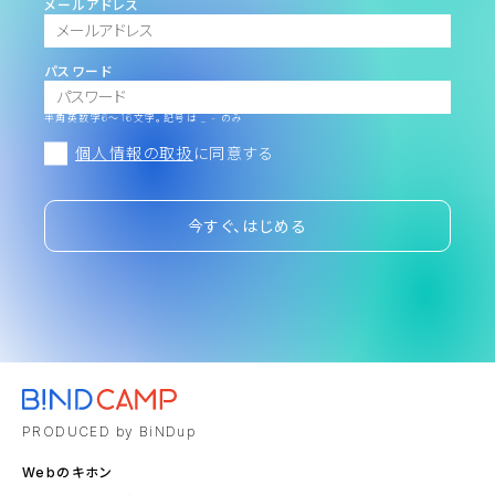
メールアドレス
パスワード
半角英数字6～16文字。記号は _ - のみ
個人情報の取扱
に同意する
今すぐ、はじめる
PRODUCED by BiNDup
Webのキホン