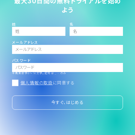
最大30日間の無料トライアルを始め
よう
姓
名
メールアドレス
パスワード
半角英数字6～16文字。記号は _ - のみ
個人情報の取扱
に同意する
今すぐ、はじめる