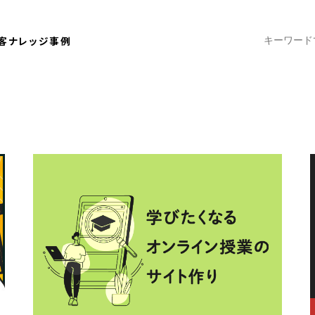
客ナレッジ
事例