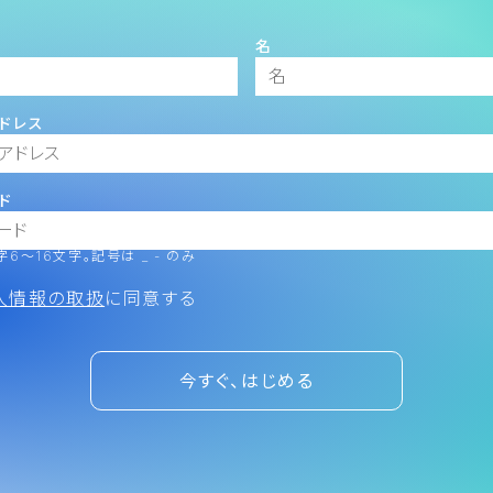
名
ドレス
ド
6～16文字。記号は _ - のみ
人情報の取扱
に同意する
今すぐ、はじめる