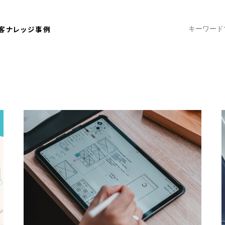
客ナレッジ
事例