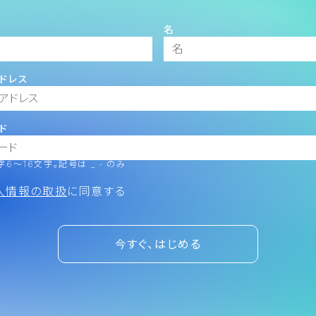
名
ドレス
ド
6～16文字。記号は _ - のみ
人情報の取扱
に同意する
今すぐ、はじめる