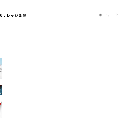
客ナレッジ
事例