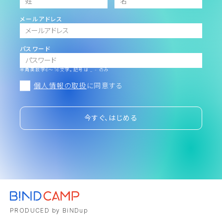
メールアドレス
パスワード
半角英数字6～16文字。記号は _ - のみ
個人情報の取扱
に同意する
今すぐ、はじめる
PRODUCED by BiNDup