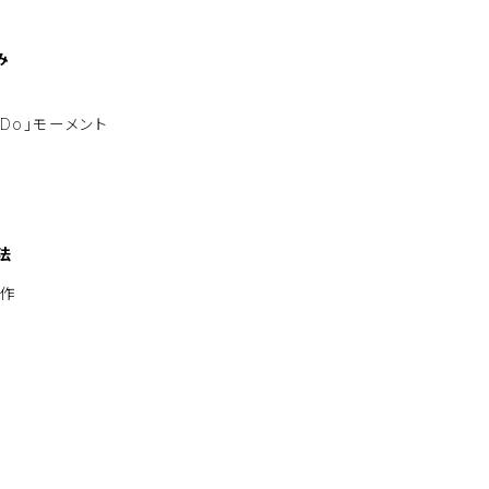
さ
い
。
み
Do」モーメント
方
法
制作