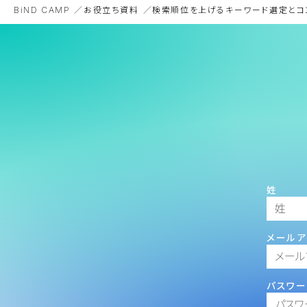
BiND CAMP
お役立ち資料
検索順位を上げるキーワード選定とコ
姓
メールア
パスワー