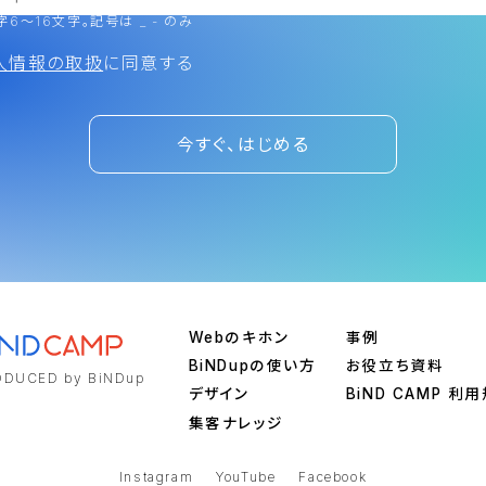
6～16文字。記号は _ - のみ
人情報の取扱
に同意する
今すぐ、はじめる
Webのキホン
事例
BiNDupの使い方
お役立ち資料
DUCED by BiNDup
デザイン
BiND CAMP 利
集客ナレッジ
Instagram
YouTube
Facebook