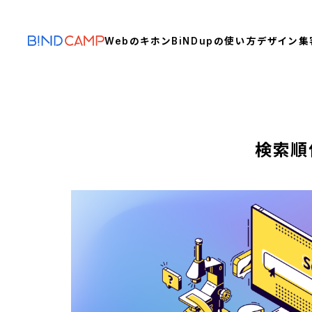
Webのキホン
BiNDupの使い方
デザイン
集
検索順