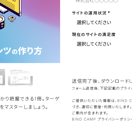
サイトの運用状況
現在のサイトの満足度
こ
の
フ
ィ
ー
ル
送信完了後、ダウンロードU
ド
フォーム送信後、下記記載のプライ
は
空
の
っかり把握できる1冊。ターゲ
ご提供いただいた情報は、BiND 
ま
をマスターしましょう。
づき、適切に管理・利用いたします
ま
に
ご案内が含まれます。
し
BiND CAMP プライバシーポリ
て
く
だ