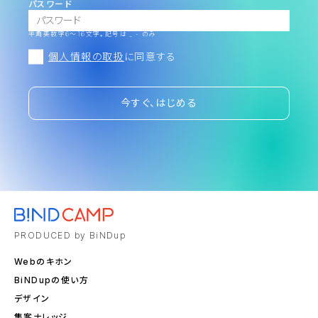
パスワード
半角英数字6～16文字。記号は _ - のみ
個人情報の取扱
に同意する
今すぐ、はじめる
PRODUCED by BiNDup
Webのキホン
BiNDupの使い方
デザイン
集客ナレッジ