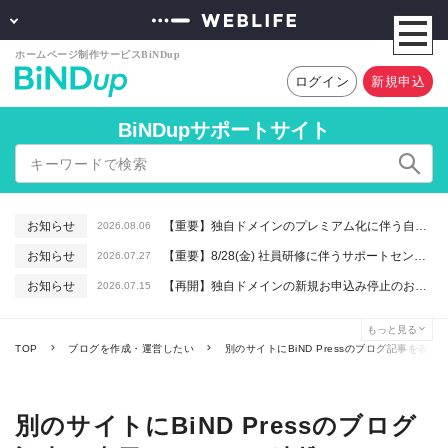
ログイン
新規申込
BiNDupサポートサイト
お知らせ
【重要】独自ドメインのプレミアム化に伴う自動更新に関するお知らせ
2026.08.06
お知らせ
【重要】8/28(金) 社員研修に伴うサポートセンター休業のお知らせ
2026.07.27
お知らせ
【再開】独自ドメインの新規お申込み停止のお知らせ
2026.07.15
お知らせ
【重要】macOSで「Intelプロセッサ用アプリの対応は終了します」と表示される件について（アプリは引き続きご利用いただけます）
2026.06.26
もっと見る
お知らせ
【終了】6/16(火) 緊急システムメンテナンスのお知らせ
2026.06.10
TOP
ブログを作成・運営したい
別のサイトにBiND Pressのブログ記事を表示
別のサイトにBiND Pressのブログ