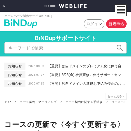
ログイン
新規申込
BiNDupサポートサイト
お知らせ
【重要】独自ドメインのプレミアム化に伴う自動更新に関するお知らせ
2026.08.06
お知らせ
【重要】8/28(金) 社員研修に伴うサポートセンター休業のお知らせ
2026.07.27
お知らせ
【再開】独自ドメインの新規お申込み停止のお知らせ
2026.07.15
お知らせ
【重要】macOSで「Intelプロセッサ用アプリの対応は終了します」と表示される件について（アプリは引き続きご利用いただけます）
2026.06.26
もっと見る
お知らせ
【終了】6/16(火) 緊急システムメンテナンスのお知らせ
2026.06.10
TOP
コース契約・マテリアルズ
コース契約に関する手続き
コースの更新
コースの更新で〈今すぐ更新する〉