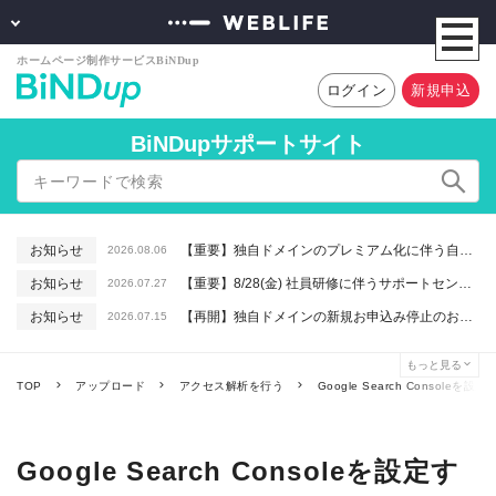
ログイン
新規申込
BiNDupサポートサイト
お知らせ
【重要】独自ドメインのプレミアム化に伴う自動更新に関するお知らせ
2026.08.06
お知らせ
【重要】8/28(金) 社員研修に伴うサポートセンター休業のお知らせ
2026.07.27
お知らせ
【再開】独自ドメインの新規お申込み停止のお知らせ
2026.07.15
お知らせ
【重要】macOSで「Intelプロセッサ用アプリの対応は終了します」と表示される件について（アプリは引き続きご利用いただけます）
2026.06.26
もっと見る
お知らせ
【終了】6/16(火) 緊急システムメンテナンスのお知らせ
2026.06.10
TOP
アップロード
アクセス解析を行う
Google Search Consoleを設定
Google Search Consoleを設定す