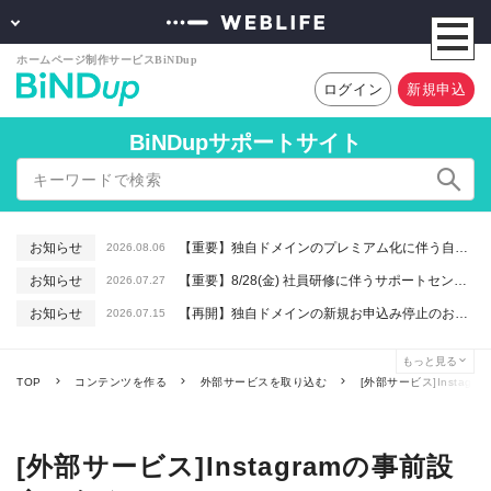
ログイン
新規申込
BiNDupサポートサイト
お知らせ
【重要】独自ドメインのプレミアム化に伴う自動更新に関するお知らせ
2026.08.06
お知らせ
【重要】8/28(金) 社員研修に伴うサポートセンター休業のお知らせ
2026.07.27
お知らせ
【再開】独自ドメインの新規お申込み停止のお知らせ
2026.07.15
お知らせ
【重要】macOSで「Intelプロセッサ用アプリの対応は終了します」と表示される件について（アプリは引き続きご利用いただけます）
2026.06.26
もっと見る
お知らせ
【終了】6/16(火) 緊急システムメンテナンスのお知らせ
2026.06.10
TOP
コンテンツを作る
外部サービスを取り込む
[外部サービス]Instag
[外部サービス]Instagramの事前設