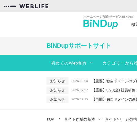
機
カンタン操作
効率
BiNDupサポートサイト
初めてのWeb制作
カテゴリーから
スタートガイド
BiNDupを始める
動きのあるサイトを作りたい
お知らせ
【重要】独自ドメインのプ
2026.08.06
コンテンツを作る
サイトのデザインを編集したい
お知らせ
【重要】8/28(金) 社員
2026.07.27
フォーム
レイアウトを変更したい
お知らせ
【再開】独自ドメインの新
2026.07.15
サーバー機能
PC、スマホに対応したサイトを作りた
お知らせ
【重要】macOSで「In
2026.06.26
お知らせ
【終了】6/16(火) 緊急
WebLiFE*サーバー
予約機能を使いたい
2026.06.10
TOP
サイト作成の基本
サイト/ページの