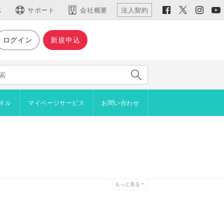
ス
サポート
会社概要
法人契約
ログイン
新規申込
仕様など
主な機能
機能一覧
仕様・動作環境
ネル
マイページサービス
お問い合わせ
新機能
用語集
イン
ジやブロックをコピーしたい
ラインショップ
者からアンケートを取りたい
プロード
を設置したい
管理機能
を自分で作成したい
続きご利用いただけます）
もっと見る