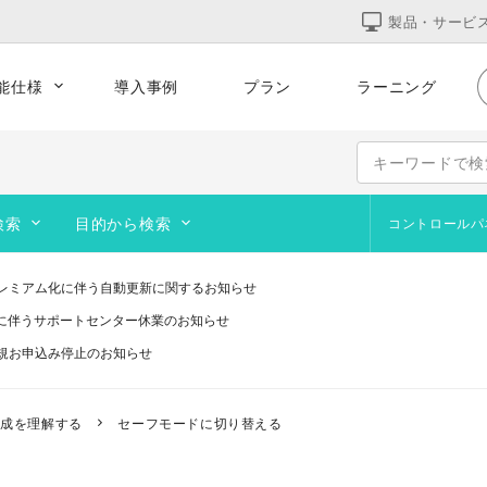
製品・サービ
能仕様
導入事例
プラン
ラーニング
的な運用
集客をサポート
テンプレート
コーポレート
サービス
オンラインショップ
検索
目的から検索
コントロールパ
ポートフォリオ
よくあるお問合せ
サイト作成の基本
ブログを作成・運営したい
Web
デザ
ペー
追加テンプレート
レミアム化に伴う自動更新に関するお知らせ
画像作成ツール
オリジナルのURLを使いたい
オン
訪問
研修に伴うサポートセンター休業のお知らせ
ブログ
動画を設置したい
アッ
画像
規お申込み停止のお知らせ
い
コース契約・マテリアルズ
サイト閲覧者を増やしたい
予約
画像
telプロセッサ用アプリの対応は終了します」と表示される件について（アプリは引き
システムメンテナンスのお知らせ
ステップガイド
サイトを公開したい
構成を理解する
セーフモードに切り替える