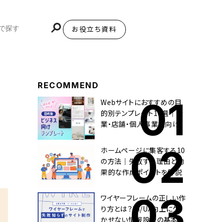
お役立ち資料
BiNDupを始める
RECOMMEND
Webサイトにおすすめの目
的別テンプレート10選｜企
業・店舗・個人事業主向け
ホームページに集客する10
の方法｜失敗する理由と効
果的な作成ポイントを解説
ワイヤーフレームの正しい作
り方とは？UI/UX向上に欠
かせない情報設計の基本