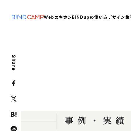
Webのキホン
BiNDupの使い方
デザイン
集
Share
WEB KNOWLEDGE
CONTENTS
読まれる導入事例の書き方 6
への活用術
2022年の人気記事
BiND Press
Webマーケティン