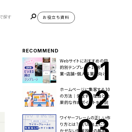
お役立ち資料
BiNDupを始める
RECOMMEND
Webサイトにおすすめの目
的別テンプレート10選｜企
業・店舗・個人事業主向け
ホームページに集客する10
の方法｜失敗する理由と効
果的な作成ポイントを解説
ワイヤーフレームの正しい作
り方とは？UI/UX向上に欠
かせない情報設計の基本