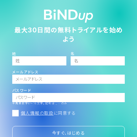
最大30日間の無料トライアルを始め
よう
姓
名
メールアドレス
パスワード
半角英数字6～16文字。記号は _ - のみ
個人情報の取扱
に同意する
今すぐ、はじめる