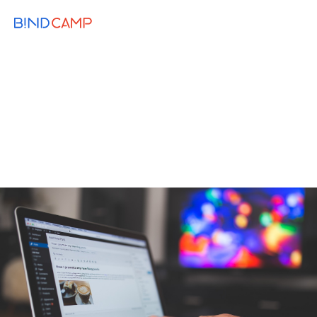
メニュー
BiNDupを始める
2019.08.16
WEB KNOWLEDGE
MARKETING
CONTENTS
強みを生かす企業ブログの運用方法と戦
略
コンテンツマーケティング
オウンドメディア
ブログ