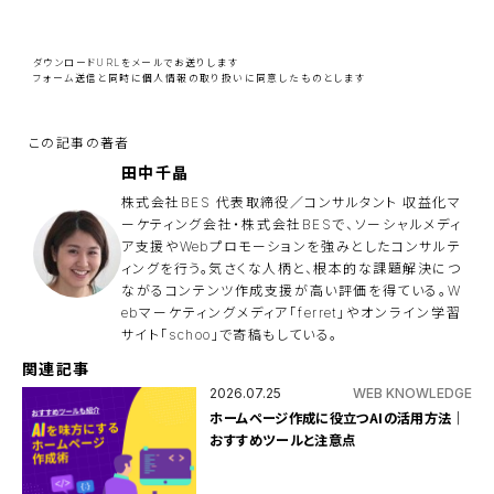
こ
の
フ
ィ
ー
ダウンロードURLをメールでお送りします
ル
フォーム送信と同時に
個人情報の取り扱い
に同意したものとします
ド
は
空
の
ま
ま
田中千晶
に
し
株式会社BES 代表取締役／コンサルタント 収益化マ
て
ーケティング会社・株式会社BESで、ソーシャルメディ
く
ア支援やWebプロモーションを強みとしたコンサルテ
だ
さ
ィングを行う。気さくな人柄と、根本的な課題解決につ
い
ながるコンテンツ作成支援が高い評価を得ている。W
。
ebマーケティングメディア「ferret」やオンライン学習
サイト「schoo」で寄稿もしている。
関連記事
2026.07.25
WEB KNOWLEDGE
ホームページ作成に役立つAIの活用方法｜
おすすめツールと注意点