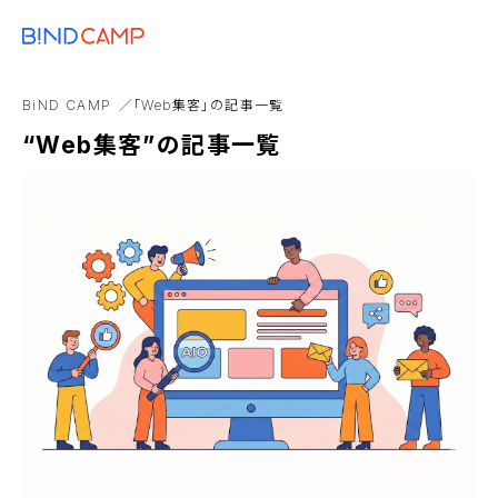
メニュー
BiNDupを始める
コスト
ブランディング
SDGs
BiNDup
Goog
BiND CAMP
「Web集客」の記事一覧
Webアプリ
Web制作事業者
アンバサダー
“Web集客”の記事一覧