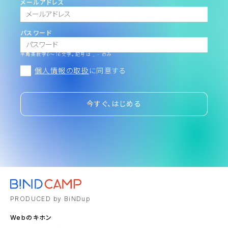
メールアドレス
パスワード
半角英数字6～16文字。記号は _ - のみ
個人情報の取扱
に同意する
今すぐ、はじめる
PRODUCED by BiNDup
Webのキホン