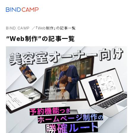
メニュー
BiNDupを始める
D2C
実店舗
書籍
AI
CTA
note
BiND CAMP
「Web制作」の記事一覧
まとめ
“Web制作”の記事一覧