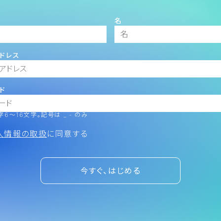
名
ドレス
ド
6～16文字。記号は _ - のみ
人情報の取扱
に同意する
今すぐ、はじめる