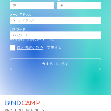
メールアドレス
パスワード
半角英数字6～16文字。記号は _ - のみ
個人情報の取扱
に同意する
今すぐ、はじめる
PRODUCED by BiNDup