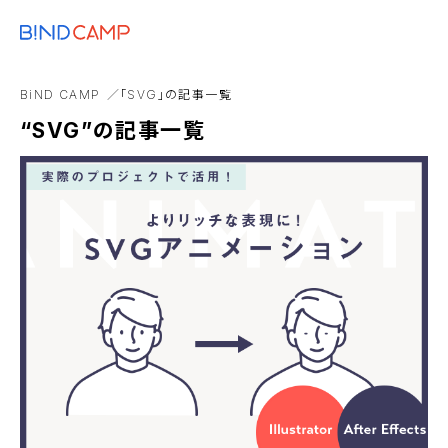
メニュー
BiNDupを始める
Amazon
TikTok
ポップアップ
BiND Box
BiND CAMP
「SVG」の記事一覧
Web会議
アパレル業
“SVG”の記事一覧