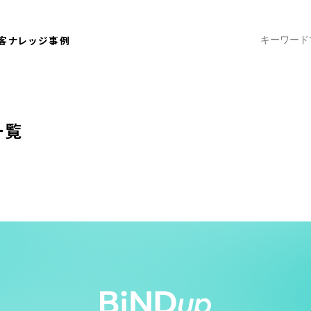
客ナレッジ
事例
一覧