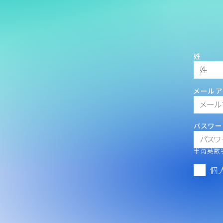
姓
メールア
パスワー
半角英数字
個