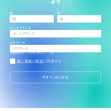
よう
姓
名
メールアドレス
パスワード
半角英数字6～16文字。記号は _ - のみ
個人情報の取扱
に同意する
今すぐ、はじめる