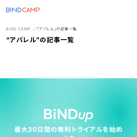
メニュー
BiNDupを始める
リソースエディタ
ワークスタイル
作業効率化
動作
BiND CAMP
「アパレル」の記事一覧
集客・マーケティング
“アパレル”の記事一覧
最大30日間の無料トライアルを始め