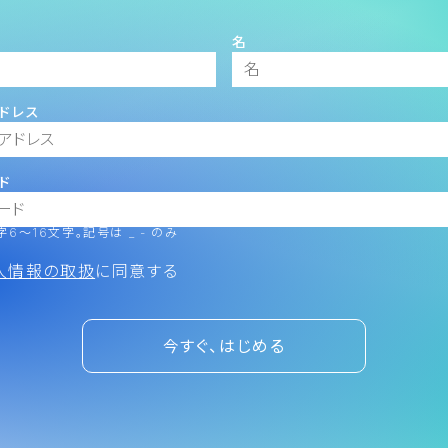
名
ドレス
ド
6～16文字。記号は _ - のみ
人情報の取扱
に同意する
今すぐ、はじめる