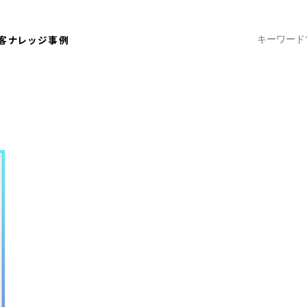
客ナレッジ
事例