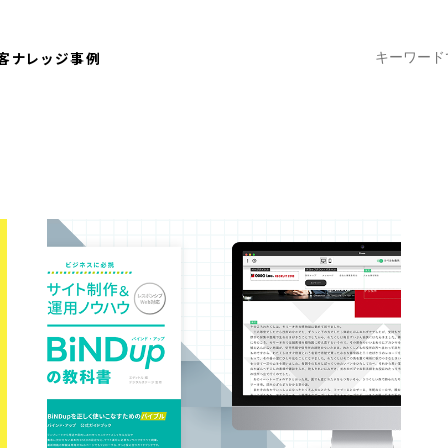
客ナレッジ
事例