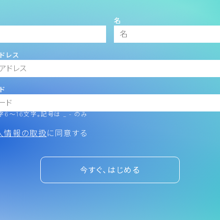
名
ドレス
ド
6～16文字。記号は _ - のみ
人情報の取扱
に同意する
今すぐ、はじめる