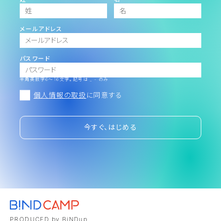
メールアドレス
パスワード
半角英数字6～16文字。記号は _ - のみ
個人情報の取扱
に同意する
今すぐ、はじめる
PRODUCED by BiNDup