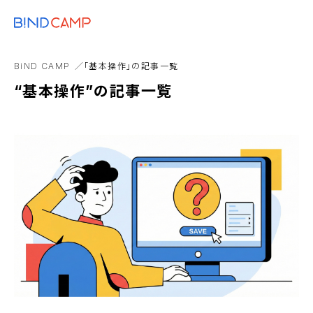
メニュー
BiNDupを始める
EC構築
カスタマイズ
GA4
BDタグ
dropb
BiND CAMP
「基本操作」の記事一覧
Webマーケティング
アコーディオンブロック
“基本操作”の記事一覧