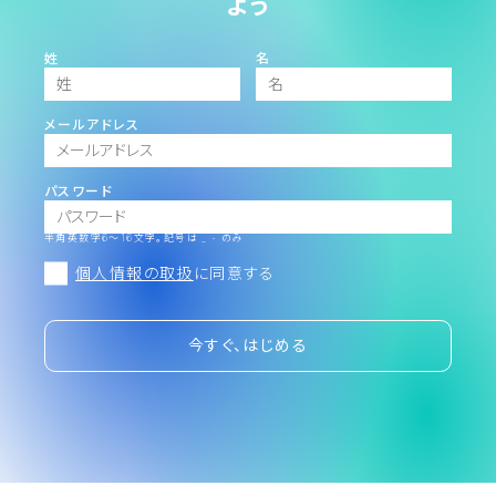
よう
姓
名
メールアドレス
パスワード
半角英数字6～16文字。記号は _ - のみ
個人情報の取扱
に同意する
今すぐ、はじめる