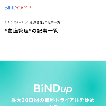
メニュー
BiNDupを始める
動画
顧客育成
ライティング
5G
CSS
BiND CAMP
「倉庫管理」の記事一覧
Webデザイン 参考
zoom
“倉庫管理”の記事一覧
最大30日間の無料トライアルを始め