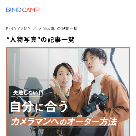
メニュー
BiNDupを始める
アコーディオン
エンゲージメント
カルーセルブロック
BiND CAMP
「人物写真」の記事一覧
デスクトップアプリ
パフォーマンス
ブロック設定
ポ
“人物写真”の記事一覧