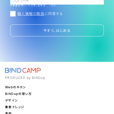
半角英数字6～16文字。記号は _ - のみ
個人情報の取扱
に同意する
今すぐ、はじめる
PRODUCED by BiNDup
Webのキホン
BiNDupの使い方
デザイン
集客ナレッジ
事例