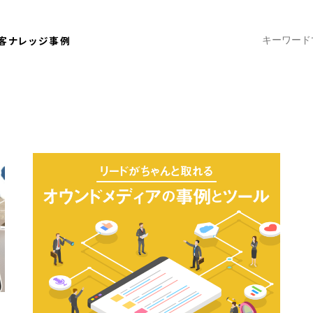
客ナレッジ
事例