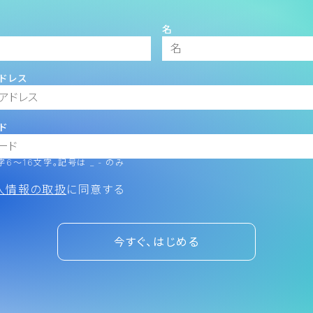
名
ドレス
ド
6～16文字。記号は _ - のみ
人情報の取扱
に同意する
今すぐ、はじめる