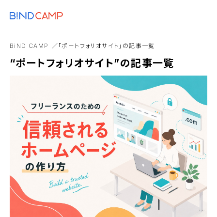
メニュー
BiNDupを始める
EC構築
カスタマイズ
GA4
BDタグ
dropb
BiND CAMP
「ポートフォリオサイト」の記事一覧
Webマーケティング
アコーディオンブロック
“ポートフォリオサイト”の記事一覧