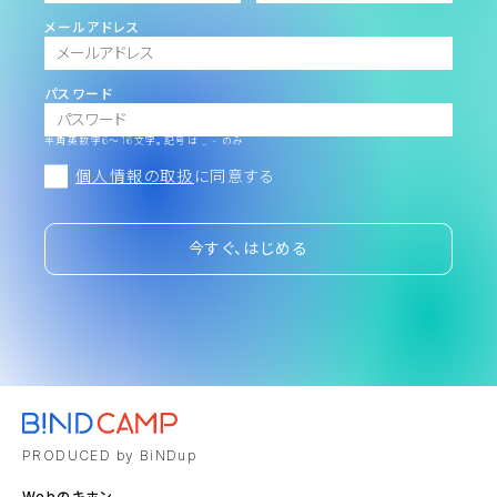
メールアドレス
パスワード
半角英数字6～16文字。記号は _ - のみ
個人情報の取扱
に同意する
今すぐ、はじめる
PRODUCED by BiNDup
Webのキホン