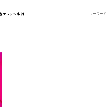
客ナレッジ
事例