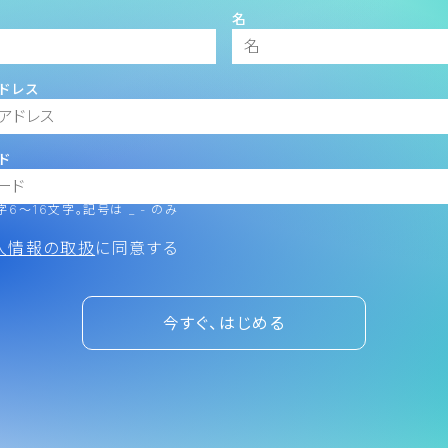
名
ドレス
ド
6～16文字。記号は _ - のみ
人情報の取扱
に同意する
今すぐ、はじめる