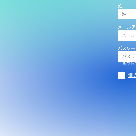
姓
メールア
パスワー
半角英数字
個