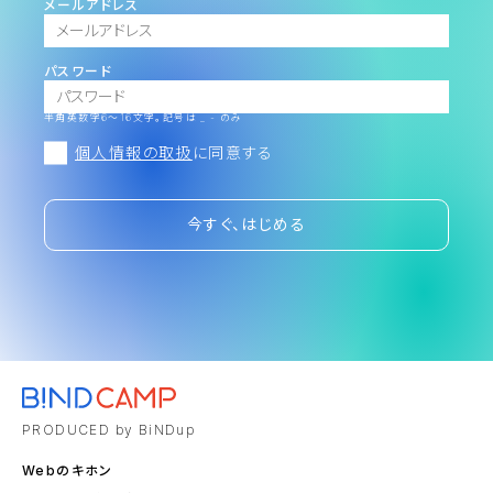
メールアドレス
パスワード
半角英数字6～16文字。記号は _ - のみ
個人情報の取扱
に同意する
今すぐ、はじめる
PRODUCED by BiNDup
Webのキホン