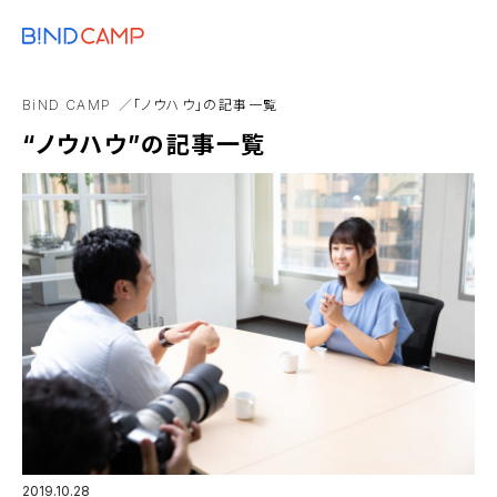
メニュー
BiNDupを始める
コスト
ブランディング
SDGs
BiNDup
Goog
BiND CAMP
「ノウハウ」の記事一覧
Webアプリ
Web制作事業者
アンバサダー
“ノウハウ”の記事一覧
2019.10.28