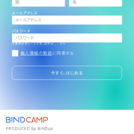
メールアドレス
パスワード
半角英数字6～16文字。記号は _ - のみ
個人情報の取扱
に同意する
今すぐ、はじめる
PRODUCED by BiNDup