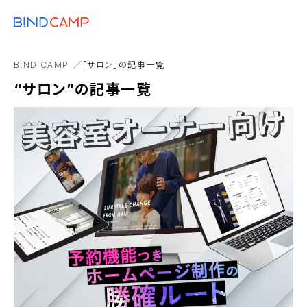
メニュー
BiNDupを始める
コスト
ブランディング
SDGs
BiNDup
Goog
BiND CAMP
「サロン」の記事一覧
Webアプリ
Web制作事業者
アンバサダー
“サロン”の記事一覧